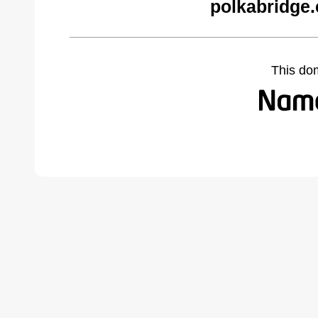
polkabridge
This do